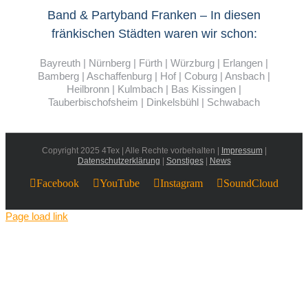
Band & Partyband Franken – In diesen
fränkischen Städten waren wir schon:
Bayreuth | Nürnberg | Fürth | Würzburg | Erlangen |
Bamberg | Aschaffenburg | Hof | Coburg | Ansbach |
Heilbronn | Kulmbach | Bas Kissingen |
Tauberbischofsheim | Dinkelsbühl | Schwabach
Copyright 2025 4Tex | Alle Rechte vorbehalten |
Impressum
|
Datenschutzerklärung
|
Sonstiges
|
News
Facebook
YouTube
Instagram
SoundCloud
Page load link